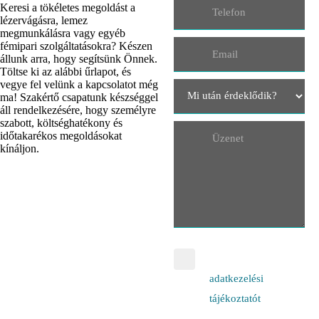
Keresi a tökéletes megoldást a
lézervágásra, lemez
megmunkálásra vagy egyéb
fémipari szolgáltatásokra? Készen
állunk arra, hogy segítsünk Önnek.
Töltse ki az alábbi űrlapot, és
vegye fel velünk a kapcsolatot még
ma! Szakértő csapatunk készséggel
áll rendelkezésére, hogy személyre
szabott, költséghatékony és
időtakarékos megoldásokat
kínáljon.
Elfogadom az
adatkezelési
tájékoztatót