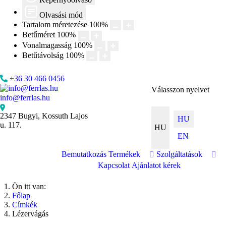
Olvasási mód
Tartalom méretezése
100
%
Betűméret
100
%
Vonalmagasság
100
%
Betűtávolság
100
%
+36 30 466 0456
Válasszon nyelvet
info@ferrlas.hu
2347 Bugyi, Kossuth Lajos
HU
u. 117.
HU
EN
Bemutatkozás
Termékek
Szolgáltatások
Kapcsolat
Ajánlatot kérek
Ön itt van:
Főlap
Címkék
Lézervágás