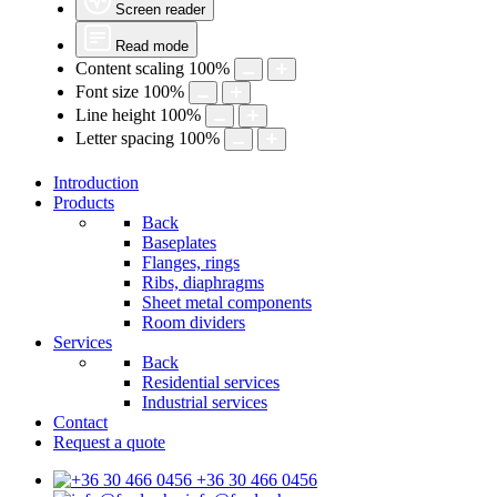
Screen reader
Read mode
Content scaling
100
%
Font size
100
%
Line height
100
%
Letter spacing
100
%
Introduction
Products
Back
Baseplates
Flanges, rings
Ribs, diaphragms
Sheet metal components
Room dividers
Services
Back
Residential services
Industrial services
Contact
Request a quote
+36 30 466 0456