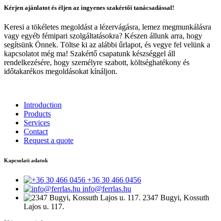
Kérjen ajánlatot és éljen az ingyenes szakértői tanácsadással!
Keresi a tökéletes megoldást a lézervágásra, lemez megmunkálásra
vagy egyéb fémipari szolgáltatásokra? Készen állunk arra, hogy
segítsünk Önnek. Töltse ki az alábbi űrlapot, és vegye fel velünk a
kapcsolatot még ma! Szakértő csapatunk készséggel áll
rendelkezésére, hogy személyre szabott, költséghatékony és
időtakarékos megoldásokat kínáljon.
Introduction
Products
Services
Contact
Request a quote
Kapcsolati adatok
+36 30 466 0456
info@ferrlas.hu
2347 Bugyi, Kossuth
Lajos u. 117.