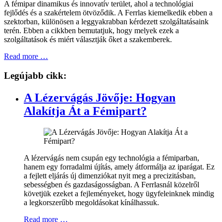
A fémipar dinamikus és innovatív terület, ahol a technológiai
fejlődés és a szakértelem ötvöződik. A Ferrlas kiemelkedik ebben a
szektorban, különösen a leggyakrabban kérdezett szolgáltatásaink
terén. Ebben a cikkben bemutatjuk, hogy melyek ezek a
szolgáltatások és miért választják őket a szakemberek.
Read more …
Legújabb cikk:
A Lézervágás Jövője: Hogyan
Alakítja Át a Fémipart?
A lézervágás nem csupán egy technológia a fémiparban,
hanem egy forradalmi újítás, amely átformálja az iparágat. Ez
a fejlett eljárás új dimenziókat nyit meg a precizitásban,
sebességben és gazdaságosságban. A Ferrlasnál közelről
követjük ezeket a fejleményeket, hogy ügyfeleinknek mindig
a legkorszerűbb megoldásokat kínálhassuk.
Read more …